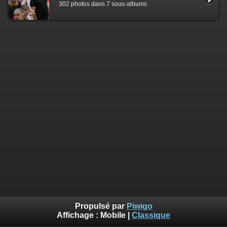
302 photos dans 7 sous-albums
Propulsé par
Piwigo
Affichage :
Mobile
|
Classique