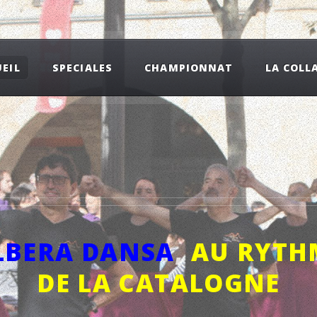
EIL
SPECIALES
CHAMPIONNAT
LA COLL
LBERA DANSA
,
AU RYTH
DE LA CATALOGNE