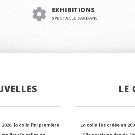
EXHIBITIONS
SPECTACLE SARDANE
UVELLES
LE
026, la colla fini première
La colla fut créée en 2
meilleurEs colles de
Elle participe depuis 2