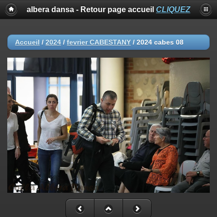
albera dansa - Retour page accueil
CLIQUEZ
Accueil
/
2024
/
fevrier CABESTANY
/
2024 cabes 08